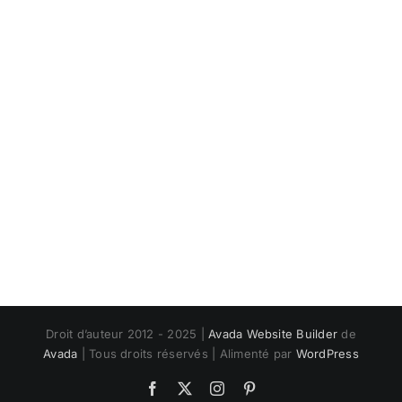
Droit d’auteur 2012 - 2025 |
Avada Website Builder
de
Avada
| Tous droits réservés | Alimenté par
WordPress
Facebook
X
Instagram
Pinterest