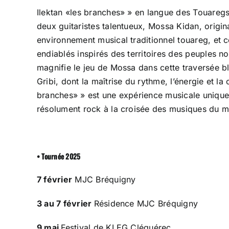
Ilektan «les branches» » en langue des Touaregs 
deux guitaristes talentueux, Mossa Kidan, origin
environnement musical traditionnel touareg, et c
endiablés inspirés des territoires des peuples 
magnifie le jeu de Mossa dans cette traversée 
Gribi, dont la maîtrise du rythme, l’énergie et l
branches» » est une expérience musicale unique 
résolument rock à la croisée des musiques du m
• Tournée 2025
7 février
MJC Bréquigny
3 au 7 février
Résidence MJC Bréquigny
9 mai
Festival de KLEG Cléguérec