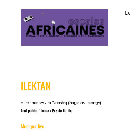
Passer
au
Le
contenu
ILEKTAN
« Les branches » en Tamasheq (langue des touaregs)
Tout public / Jauge : Pas de limite
Musique live