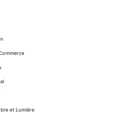
in
u Commerce
s
al
r
bre et Lumière